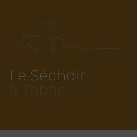
Le Séchoir
à Tabac…