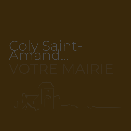
Coly Saint-
Amand…
VOTRE MAIRIE