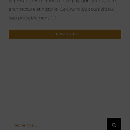
le présent, les relations entre paysage, faune, flore,
architecture et histoire. Còli, nom du cours d’eau,
issu probablement [...]
EN SAVOIR PLUS
Rechercher: