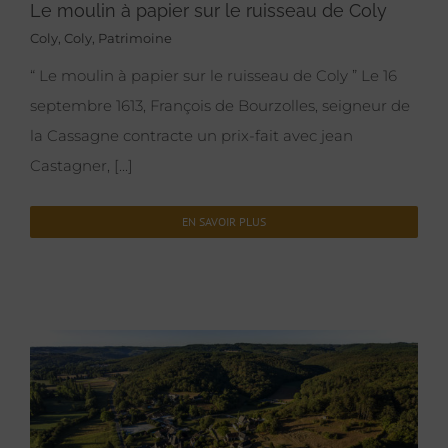
Le moulin à papier sur le ruisseau de Coly
Coly
,
Coly
,
Patrimoine
“ Le moulin à papier sur le ruisseau de Coly ” Le 16
septembre 1613, François de Bourzolles, seigneur de
la Cassagne contracte un prix-fait avec jean
Castagner, [...]
EN SAVOIR PLUS