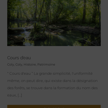
Cours d’eau
Coly
,
Coly
,
Histoire
,
Patrimoine
“ Cours d'eau ” La grande simplicité, l'uniformité
même, on peut dire, qui existe dans la désignation
des forêts, se trouve dans la formation du nom des
eaux, [...]