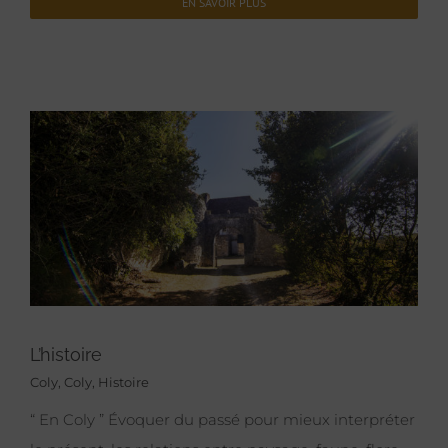
EN SAVOIR PLUS
L’histoire
Coly
,
Coly
,
Histoire
“ En Coly ” Évoquer du passé pour mieux interpréter