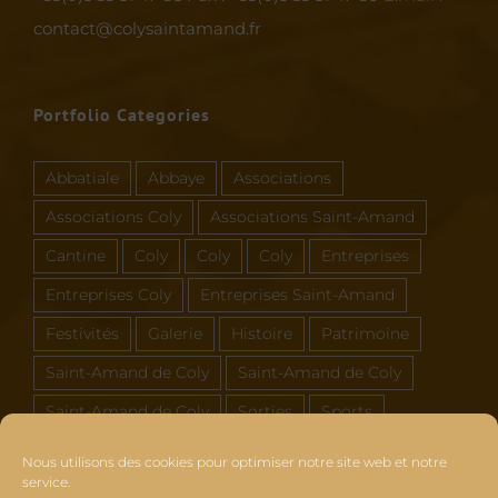
contact@colysaintamand.fr
Portfolio Categories
Abbatiale
Abbaye
Associations
Associations Coly
Associations Saint-Amand
Cantine
Coly
Coly
Coly
Entreprises
Entreprises Coly
Entreprises Saint-Amand
Festivités
Galerie
Histoire
Patrimoine
Saint-Amand de Coly
Saint-Amand de Coly
Saint-Amand de Coly
Sorties
Sports
Vous et Coly Saint-Amand
Nous utilisons des cookies pour optimiser notre site web et notre
service.