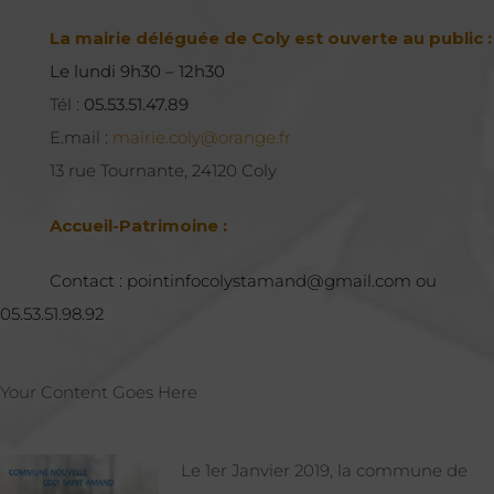
La mairie déléguée de Coly est ouverte au public :
Le lundi 9h30 – 12h30
Tél :
05.53.51.47.89
E.mail :
mairie.coly@orange.fr
13 rue Tournante, 24120 Coly
Accueil-Patrimoine :
Contact : pointinfocolystamand@gmail.com ou
05.53.51.98.92
Your Content Goes Here
Le 1er Janvier 2019, la commune de