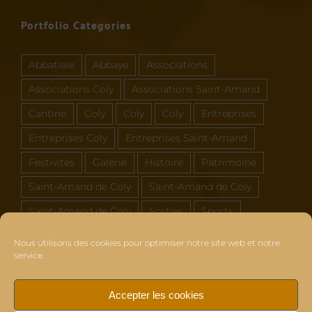
Portfolio Categories
Abbatiale
Abbaye
Associations
Associations Coly
Associations Saint-Amand
Cantine
Coly
Coly
Coly
Entreprises
Entreprises Coly
Entreprises Saint-Amand
Festivités
Galerie
Histoire
Patrimoine
Saint-Amand de Coly
Saint-Amand de Coly
Saint-Amand de Coly
Sorties
Sports
Vous et Coly Saint-Amand
Nous utilisons des cookies pour optimiser notre site web et notre
service.
Accepter les cookies