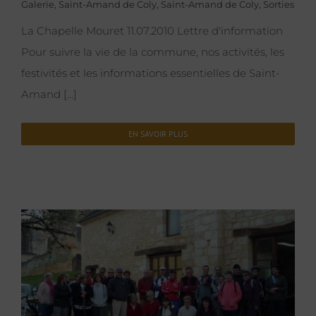
Galerie
,
Saint-Amand de Coly
,
Saint-Amand de Coly
,
Sorties
La Chapelle Mouret 11.07.2010 Lettre d'information
Pour suivre la vie de la commune, nos activités, les
festivités et les informations essentielles de Saint-
Amand [...]
EN SAVOIR PLUS