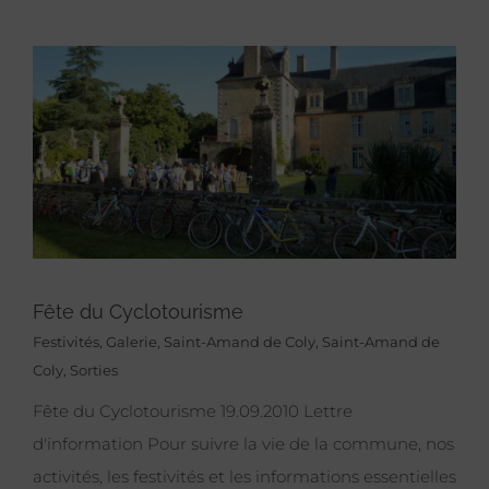
Fête du Cyclotourisme
Festivités
,
Galerie
,
Saint-Amand de Coly
,
Saint-Amand de
Coly
,
Sorties
Fête du Cyclotourisme 19.09.2010 Lettre
d'information Pour suivre la vie de la commune, nos
activités, les festivités et les informations essentielles