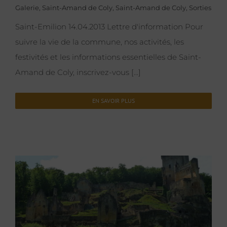
Galerie
,
Saint-Amand de Coly
,
Saint-Amand de Coly
,
Sorties
Saint-Emilion 14.04.2013 Lettre d'information Pour
suivre la vie de la commune, nos activités, les
festivités et les informations essentielles de Saint-
Amand de Coly, inscrivez-vous [...]
EN SAVOIR PLUS