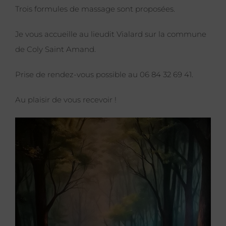
Trois formules de massage sont proposées.
Je vous accueille au lieudit Vialard sur la commune
de Coly Saint Amand.
Prise de rendez-vous possible au 06 84 32 69 41.
Au plaisir de vous recevoir !