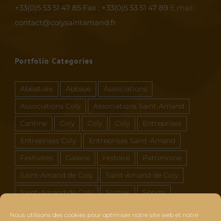
+33(0)5 53 51 47 85
Fax : +33(0)5 53 51 47 89
E.mail :
contact@colysaintamand.fr
Portfolio Categories
Abbatiale
Abbaye
Associations
Associations Coly
Associations Saint-Amand
Cantine
Coly
Coly
Coly
Entreprises
Entreprises Coly
Entreprises Saint-Amand
Festivités
Galerie
Histoire
Patrimoine
Saint-Amand de Coly
Saint-Amand de Coly
Saint-Amand de Coly
Sorties
Sports
Vous et Coly Saint-Amand
Nous utilisons des cookies pour optimiser notre site web et notre