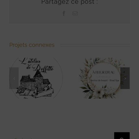
Partagez ce post :
Facebook
Email
Projets connexes
Atelier Le Fil
A Fleur d’Eau
à la Patte
Rechercher: