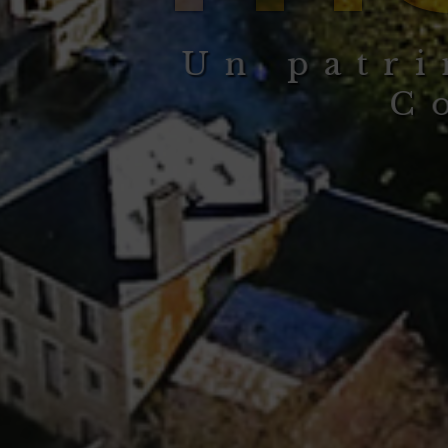
U
n
p
a
t
r
i
C