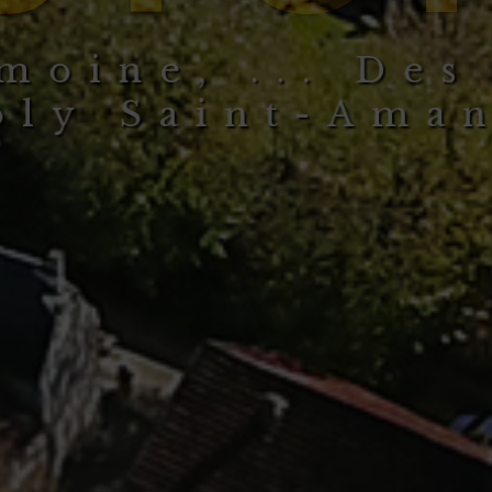
m
o
i
n
e
,
.
.
.
e
s
D
o
l
y
S
a
i
n
t
-
A
m
a