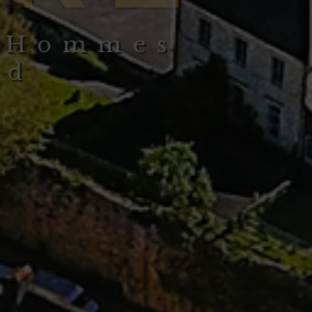
H
o
m
m
e
s
d
n