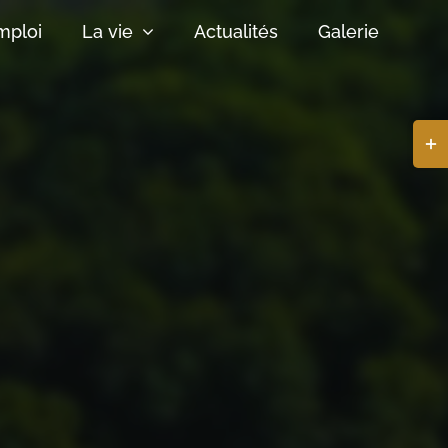
mploi
La vie
Actualités
Galerie
Basc
de
la
zone
de
la
barr
coul