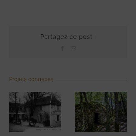
Partagez ce post :
Facebook
Email
Projets connexes
L’enceinte
fortifiée en
pierres
Le Périgord
sèches du
Roc de