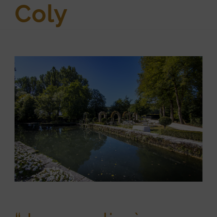
Coly
View
Larger
Image