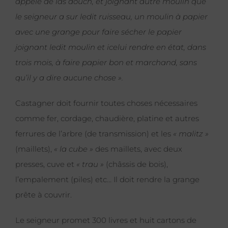
appelé de las douch, et joignant autre moulin que
le seigneur a sur ledit ruisseau, un moulin à papier
avec une grange pour faire sécher le papier
joignant ledit moulin et icelui rendre en état, dans
trois mois, à faire papier bon et marchand, sans
qu’il y a dire aucune chose ».
Castagner doit fournir toutes choses nécessaires
comme fer, cordage, chaudière, platine et autres
ferrures de l’arbre (de transmission) et les
« malitz »
(maillets),
« la cube »
des maillets, avec deux
presses, cuve et
« trau »
(châssis de bois),
l’empalement (piles) etc… Il doit rendre la grange
prête à couvrir.
Le seigneur promet 300 livres et huit cartons de