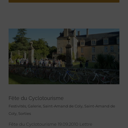
Fête du Cyclotourisme
Festivités
,
Galerie
,
Saint-Amand de Coly
,
Saint-Amand de
Coly
,
Sorties
Fête du Cyclotourisme 19.09.2010 Lettre