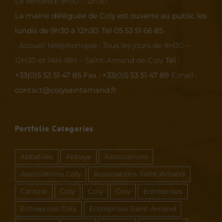
Le vendredi 9h30 – 12h30
La mairie déléguée de Coly est ouverte au public les
lundis de 9h30 à 12h30.
Tél 05 53 51 66 85
Accueil téléphonique :
Tous les jours de 9H30 –
12H30 et 14H-18H – Saint-Amand de Coly
Tél :
+33(0)5 53 51 47 85
Fax : +33(0)5 53 51 47 89
E.mail :
contact@colysaintamand.fr
Portfolio Categories
Abbatiale
Abbaye
Associations
Associations Coly
Associations Saint-Amand
Cantine
Coly
Coly
Coly
Entreprises
Entreprises Coly
Entreprises Saint-Amand