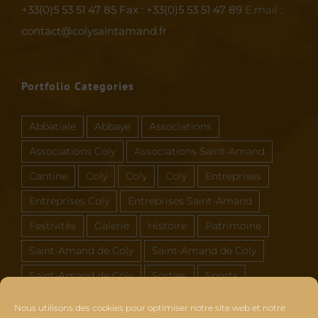
+33(0)5 53 51 47 85
Fax : +33(0)5 53 51 47 89
E.mail :
contact@colysaintamand.fr
Portfolio Categories
Abbatiale
Abbaye
Associations
Associations Coly
Associations Saint-Amand
Cantine
Coly
Coly
Coly
Entreprises
Entreprises Coly
Entreprises Saint-Amand
Festivités
Galerie
Histoire
Patrimoine
Saint-Amand de Coly
Saint-Amand de Coly
Saint-Amand de Coly
Sorties
Sports
Vous et Coly Saint-Amand
Nous utilisons des cookies pour optimiser notre site web et notre