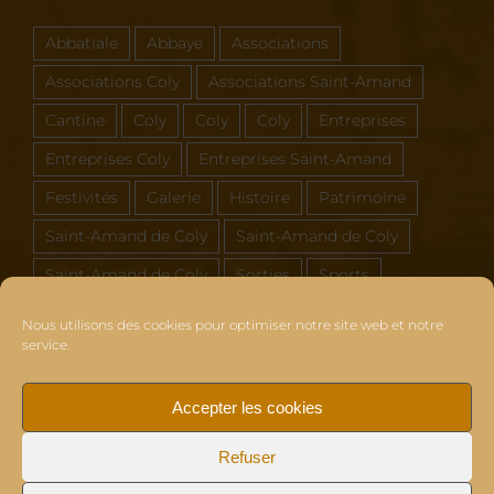
Abbatiale
Abbaye
Associations
Associations Coly
Associations Saint-Amand
Cantine
Coly
Coly
Coly
Entreprises
Entreprises Coly
Entreprises Saint-Amand
Festivités
Galerie
Histoire
Patrimoine
Saint-Amand de Coly
Saint-Amand de Coly
Saint-Amand de Coly
Sorties
Sports
Vous et Coly Saint-Amand
Nous utilisons des cookies pour optimiser notre site web et notre
service.
Accepter les cookies
© 2018 | PHOTOGRAPHIE - DESIGN & CREATION : ©
Franck
Refuser
Haudiquert
| Tous Droits Réservés |
Mentions légales
|