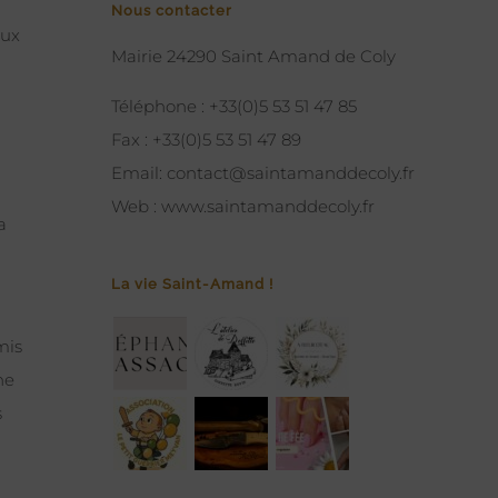
Nous contacter
eux
Mairie 24290 Saint Amand de Coly
Téléphone :
+33(0)5 53 51 47 85
Fax :
+33(0)5 53 51 47 89
Email:
contact@saintamanddecoly.fr
Web :
www.saintamanddecoly.fr
a
La vie Saint-Amand !
mis
ne
s