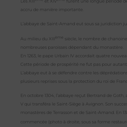
Les XIII
et XIV
furent une longue période de 
accru de manière importante.
L’abbaye de Saint-Amand eut sous sa juridiction ju
ème
Au milieu du XIII
siècle, le nombre de chanoines 
nombreuses paroisses dépendant du monastère.
En 1263, le pape Urbain IV accordait quatre nouveau
Cette période de prospérité ne fut pas pour autan
L’abbaye eut à se défendre contre les déprédations
plusieurs reprises sous la protection du roi de Fra
En octobre 1304, l’abbaye reçut Bertrand de Goth
V qui transféra le Saint-Siège à Avignon. Son succe
monastères de Terrasson et de Saint-Amand. En 1381
commencée (photo à droite, sous sa forme restauré