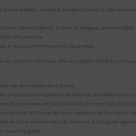
e guerre féodale, ravagea le Périgord qui eut le rôle doulour
 furent, dans les débuts, la prise de Bergerac par les Anglais
ançaise d’Auberoche.
omba à nouveau entre les mains des anglais.
ire de Lamothe-Montravel, dite de Castillon (1453) qui consacr
gnée des dommages de la guerre.
de cent ans que les systèmes de défense de l’abbaye furent 
nent les forteresses de Saint-Geniès et du mont-Coly d’où ils 
sion. Ainsi en 1411 Pierre de Fleury ,capitaine de Montignac, le
l’abbé de Saint-Amand, Hélie de Girmond, à charge de réparer
en assurer la garde.