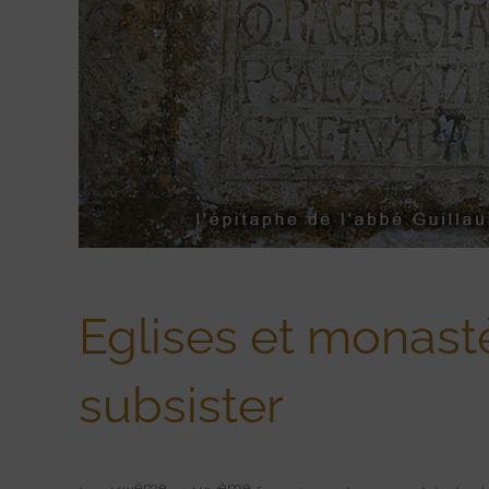
Eglises et monastè
subsister
ème
ème