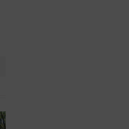
book
Email
Massage
bien-
leur
être, et
Au Petit