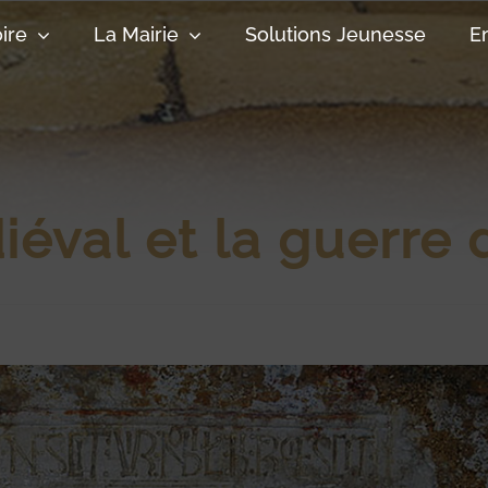
oire
La Mairie
Solutions Jeunesse
E
éval et la guerre 