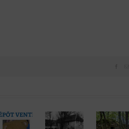
Face
L’enceinte
fortifiée
en
La
pierres
Tail