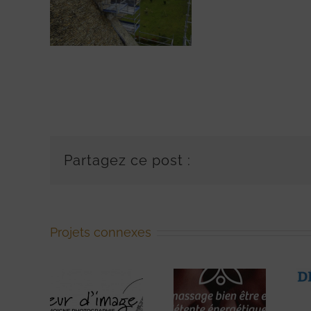
Partagez ce post :
Projets connexes
Massage
bien-
lleur
être, et
Au Petit