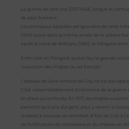
La guerre de cent ans (1337-1453), longue et confus
de pays frontière.
Les principaux épisodes périgourdins de cette lutte
(1345) suivie dans la même année de la victoire fr
Après le traité de Brétigny (1360), le Périgord ret
Enfin c’est en Périgord, qu’eut lieu la grande victo
l’expulsion des Anglais du sol français.
L’abbaye de Saint-Amand de Coly ne fut pas épar
C’est vraisemblablement à l’annonce de la guerre 
en place ou renforcés. En 1377, les Anglais surpren
partiront qu’à prix d’argent; pour y revenir à l’occa
chassait à nouveau et remettait le fort de Coly à 
les fortifications du monastère et du château et d’