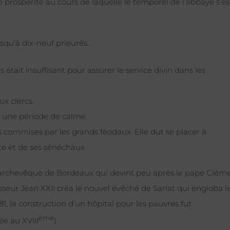
prospérité au cours de laquelle le temporel de l’abbaye s’es
squ’à dix-neuf prieurés.
était insuffisant pour assurer le service divin dans les
x clercs.
t une période de calme.
 commises par les grands féodaux. Elle dut se placer à
nce et de ses sénéchaux.
, archevêque de Bordeaux qui devint peu après le pape Clém
sseur Jean XXII créa le nouvel évêché de Sarlat qui engloba l
, la construction d’un hôpital pour les pauvres fut
ème
e au XVIII
)