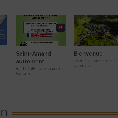
Saint-Amand
Bienvenue
autrement
7 avril 2018
|
Administratif
,
L
commune
9 juillet 2018
|
Associations
,
Le
tourisme
on