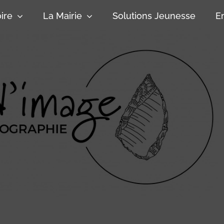
oire
La Mairie
Solutions Jeunesse
E