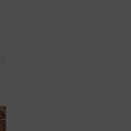
book
Email
hanie
Atelier de
A Fleur