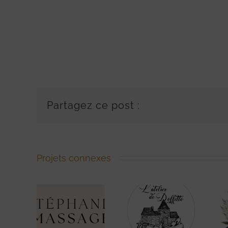
Partagez ce post :
Projets connexes
phanie
Atelier de
A Fleur