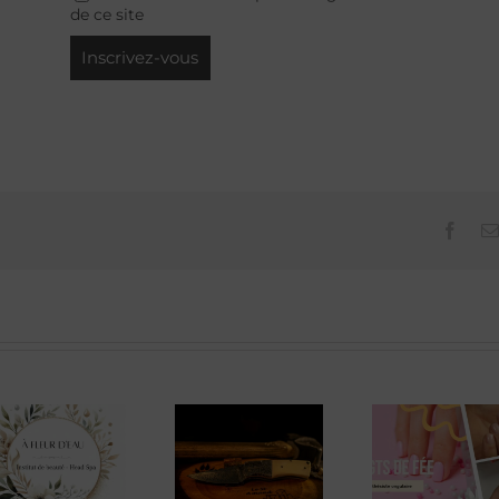
de ce site
Face
Atelier Le
Doigts de
Stép
Fil à la