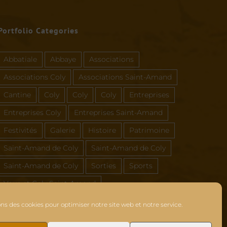
Portfolio Categories
Abbatiale
Abbaye
Associations
Associations Coly
Associations Saint-Amand
Cantine
Coly
Coly
Coly
Entreprises
Entreprises Coly
Entreprises Saint-Amand
Festivités
Galerie
Histoire
Patrimoine
Saint-Amand de Coly
Saint-Amand de Coly
Saint-Amand de Coly
Sorties
Sports
Vous et Coly Saint-Amand
ons des cookies pour optimiser notre site web et notre service.