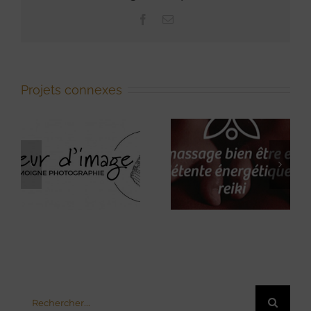
Facebook
Email
Projets connexes
Massage
bien-être, et
Au Petit
détente
Bazar
énergétique,
Reiki.
Rechercher: