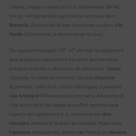
(Vielvic, village ancien) et tout simplement de
Vic
(Vicq) ;
villa
(propriété agricole) se retrouve dans
Bonavila
(Bonneville, le bon domaine) ou dans
Vila
Torrés
(Villetoureix, le domaine de la tour).
e
e
Du royaume wisigoth (V
-VI
siècles) ne subsistent
que quelques toponymes d’origine germanique,
presque tous liés à des noms de personne :
Dovila
(Douville, la
villa
d’un nommé Deudo),
Airenvila
(Eyrenville, celle d’un certain Hairingus) ou encore
Vila Amblard
(Villamblard, le domaine d’Amalhard).
Une autre série fait appel au suffixe germanique
-
ingos
(« qui appartient à »), occitanisé en
-ens
:
Mausens
(Mauzens, le bien de Mausos), mais aussi
Festalens
(Festalemps, le bien de Festila) et
Vansens