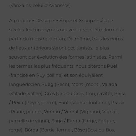
(Vanxains, celui d’Avanssos).
A partir des IX<sup>è</sup> et X<sup>è</sup>
siècles, les toponymes nouveaux vont être formés à
partir du registre occitan. De même, tous les noms
de lieux antérieurs seront occitanisés, le plus
souvent par évolution des formes latinisées. Parmi
les termes les plus fréquents, nous citerons
Puei
(francisé en Puy, colline) et son équivalent
languedocien
Puèg
(Pech),
Mont
(mont),
Valada
(Valade, vallée),
Cròs
(Cro ou Cros, trou, cavité),
Peira
/ Pèira
(Peyre, pierre),
Font
(source, fontaine),
Prada
(Prade, prairie),
Vinhau / Vinhal
(Vignaud, Vignal,
parcelle de vigne),
Farja / Farga
(Farge, Fargue,
forge),
Bòrda
(Borde, ferme),
Bòsc
(Bost ou Bos,