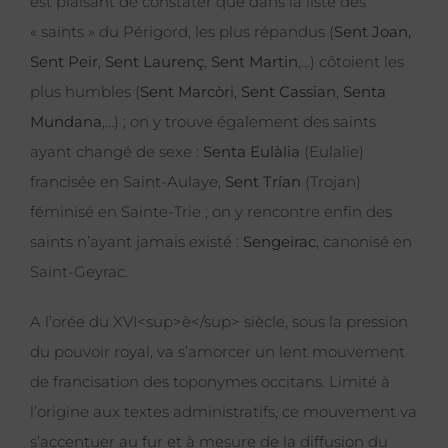
est plaisant de constater que dans la liste des
« saints » du Périgord, les plus répandus (
Sent Joan,
Sent Peir
,
Sent Laurenç
,
Sent Martin
,…) côtoient les
plus humbles (
Sent Marcòri
,
Sent Cassian
,
Senta
Mundana
,…) ; on y trouve également des saints
ayant changé de sexe :
Senta Eulàlia
(Eulalie)
francisée en Saint-Aulaye,
Sent Trían
(Trojan)
féminisé en Sainte-Trie ; on y rencontre enfin des
saints n’ayant jamais existé :
Sengeirac
, canonisé en
Saint-Geyrac.
A l’orée du XVI<sup>è</sup> siècle, sous la pression
du pouvoir royal, va s’amorcer un lent mouvement
de francisation des toponymes occitans. Limité à
l’origine aux textes administratifs, ce mouvement va
s’accentuer au fur et à mesure de la diffusion du