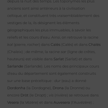
depuis la nuit des temps. Les toponymes les plus
anciens sont ainsi antérieurs à la civilisation
celtique, et constituent très vraisemblablement des
vestiges de la, ils désignent les éléments
géographiques les plus immuables, à savoir les
reliefs et les cours d’eau. Ainsi, on retrouve la racine
kal
(pierre, rocher) dans
Calés
(Calès) et dans
Chalés
(Chaleix) ; de même, la racine
sar
(ligne de crêtes,
hauteurs) est visible dans
Sarlat
(Sarlat) et dans
Sarlande
(Sarlande). Les noms des principaux cours
d’eau du département sont également construits
sur une base préceltique :
dur
(eau) a donné
Dordonha
(la Dordogne),
Drona
(la Dronne) ou
encore
Dròt
(le Dropt) ;
vis
(rivière) se retrouve dans
Vesera
(la Vézère) et dans
Auvesera
(l’Auvézère) ;