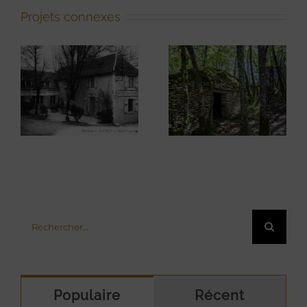
Projets connexes
L’enceinte
fortifiée en
Le moulin à
pierres
papier sur le
sèches du
ruisseau de
Roc de
Coly
Gayfier
Rechercher:
Populaire
Récent