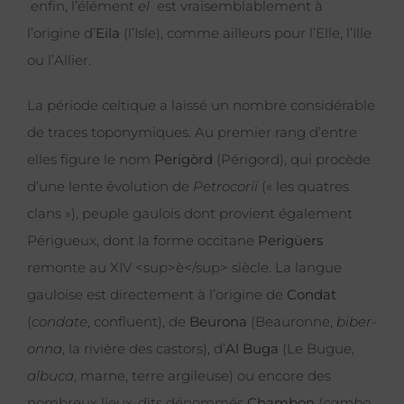
enfin, l’élément
el
est vraisemblablement à
l’origine d’
Eila
(l’Isle), comme ailleurs pour l’Elle, l’Ille
ou l’Allier.
La période celtique a laissé un nombre considérable
de traces toponymiques. Au premier rang d’entre
elles figure le nom
Perigòrd
(Périgord), qui procède
d’une lente évolution de
Petrocorii
(« les quatres
clans »), peuple gaulois dont provient également
Périgueux, dont la forme occitane
Perigüers
remonte au XIV <sup>è</sup> siècle. La langue
gauloise est directement à l’origine de
Condat
(
condate
, confluent), de
Beurona
(Beauronne,
biber-
onna
, la rivière des castors), d’
Al Buga
(Le Bugue,
albuca
, marne, terre argileuse) ou encore des
nombreux lieux-dits dénommés
Chambon
(
cambo
,