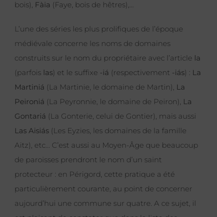
bois),
Fàia
(Faye, bois de hêtres),…
L’une des séries les plus prolifiques de l’époque
médiévale concerne les noms de domaines
construits sur le nom du propriétaire avec l’article
la
(parfois
las
) et le suffixe
-iá
(respectivement
-iás
) :
La
Martiniá
(La Martinie, le domaine de Martin),
La
Peironiá
(La Peyronnie, le domaine de Peiron),
La
Gontariá
(La Gonterie, celui de Gontier), mais aussi
Las Aisiás
(Les Eyzies, les domaines de la famille
Aitz), etc… C’est aussi au Moyen-Âge que beaucoup
de paroisses prendront le nom d’un saint
protecteur : en Périgord, cette pratique a été
particulièrement courante, au point de concerner
aujourd’hui une commune sur quatre. A ce sujet, il