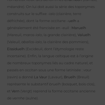
méandre). On lui doit aussi la série des toponymes
construits sur le suffixe
-ialo
(clairière, terre
défrichée), dont la forme occitane –
uelh
a
généralement été francisée en -euil :
Maruelh
(Mareuil,
maros-ialo
, la grande clairière),
Valuelh
(Valeuil,
aballos-ialo
, la clairière des pommiers),
Eissiduelh
(Excideuil, dont l’étymologie reste
incertaine). Enfin, la langue celtique est à l’origine
de nombreux toponymes liés au cadre naturel, et
passés en occitan sous une forme latinisée :
vaur
(ravin) a donné
La Vaur
(Lavaur),
Bruelh
(Breuil)
représente le substantif
bruelh
(bosquet, bois clos),
et
Vern
(Vergt) reprend la forme occitane ancienne
de
vernhe
(aulne).