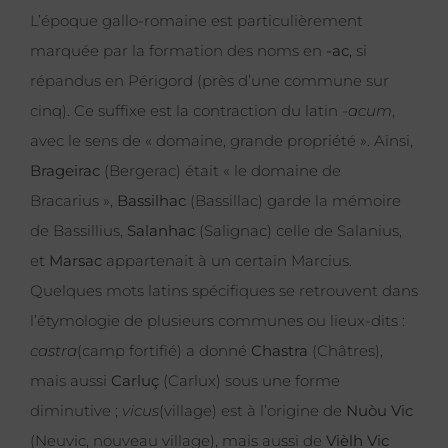
L’époque gallo-romaine est particulièrement
marquée par la formation des noms en
-ac
, si
répandus en Périgord (près d’une commune sur
cinq). Ce suffixe est la contraction du latin
-acum
,
avec le sens de « domaine, grande propriété ». Ainsi,
Brageirac
(Bergerac) était « le domaine de
Bracarius »,
Bassilhac
(Bassillac) garde la mémoire
de Bassillius,
Salanhac
(Salignac) celle de Salanius,
et
Marsac
appartenait à un certain Marcius.
Quelques mots latins spécifiques se retrouvent dans
l’étymologie de plusieurs communes ou lieux-dits :
castra
(camp fortifié) a donné
Chastra
(Châtres),
mais aussi
Carluç
(Carlux) sous une forme
diminutive ;
vicus
(village) est à l’origine de
Nuòu Vic
(Neuvic, nouveau village), mais aussi de
Vièlh Vic