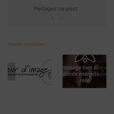
Partagez ce post :
Facebook
Email
Projets connexes
Massage
bien-être, et
Au Petit
détente
Bazar
énergétique,
Reiki.