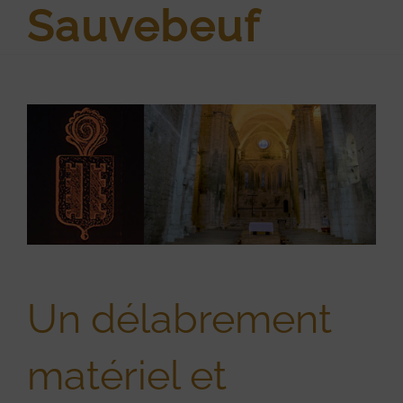
Sauvebeuf
View
Larger
Image
Un délabrement
matériel et