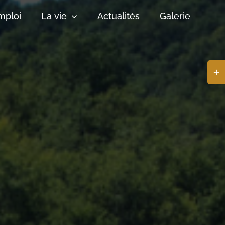
mploi
La vie
Actualités
Galerie
Basc
de
la
zone
de
la
barr
coul