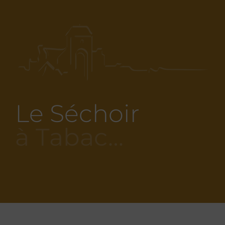
Le Séchoir
à Tabac…