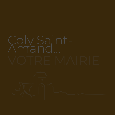
Coly Saint-
Amand…
VOTRE MAIRIE