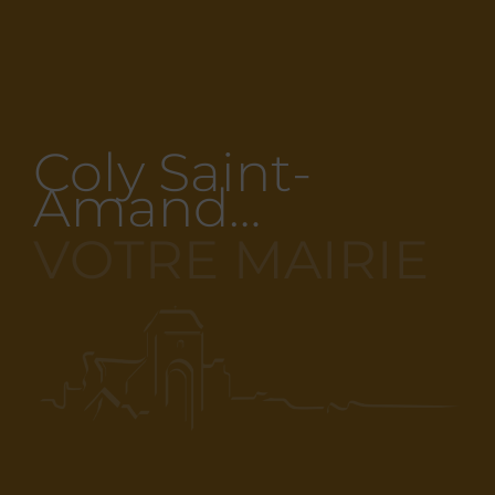
Coly Saint-
Amand…
VOTRE MAIRIE