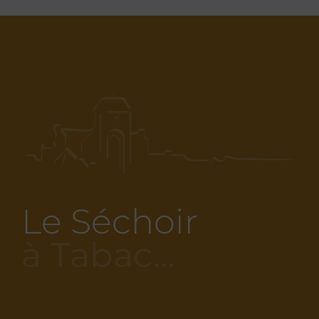
Le Séchoir
à Tabac…