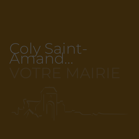
Coly Saint-
Amand…
VOTRE MAIRIE