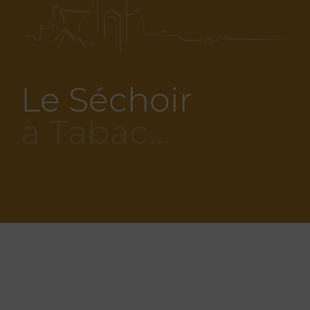
Le Séchoir
à Tabac…