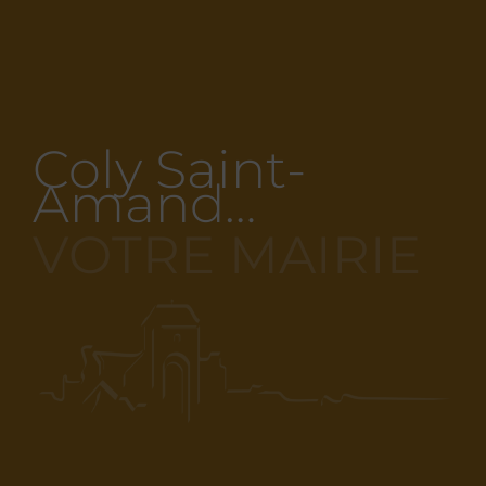
Coly Saint-
Amand…
VOTRE MAIRIE