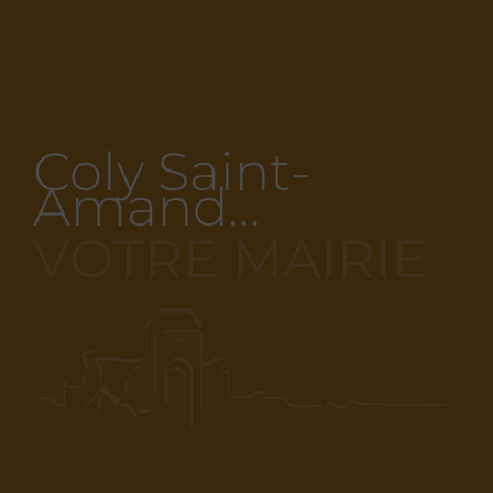
Coly Saint-
Amand…
VOTRE MAIRIE