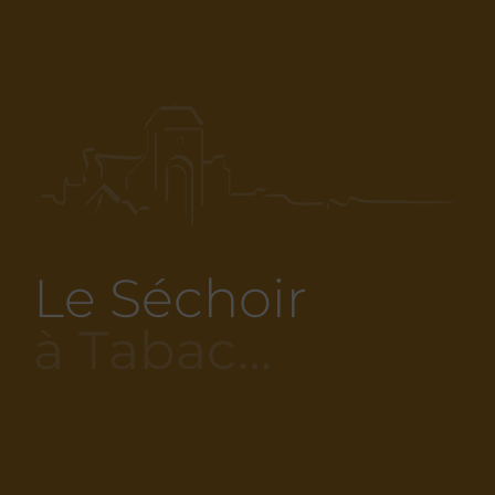
Le Séchoir
à Tabac…