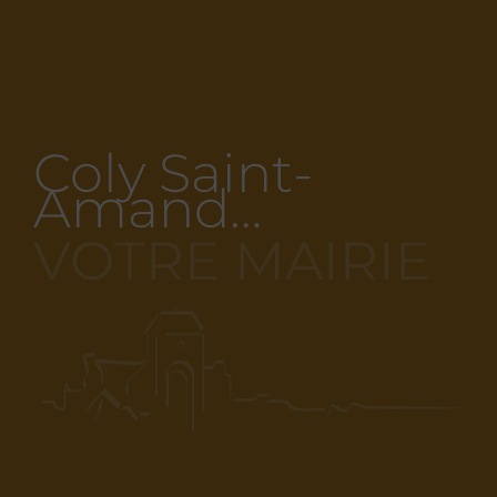
Coly Saint-
Amand…
VOTRE MAIRIE