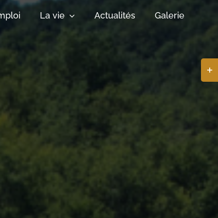
mploi
La vie
Actualités
Galerie
Basc
de
la
zone
de
la
barr
coul