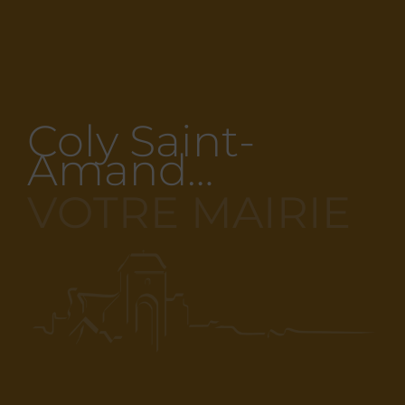
Coly Saint-
Amand…
VOTRE MAIRIE