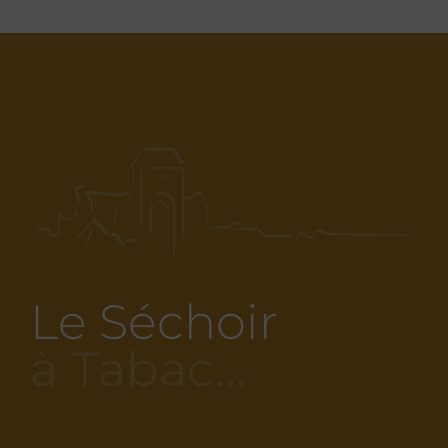
Le Séchoir
à Tabac…