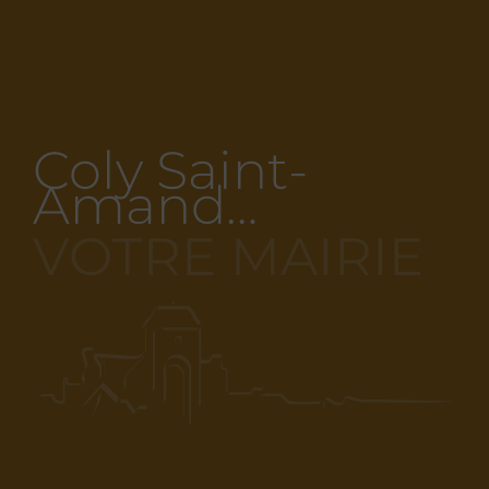
Coly Saint-
Amand…
VOTRE MAIRIE