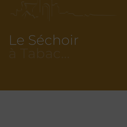
Le Séchoir
à Tabac…