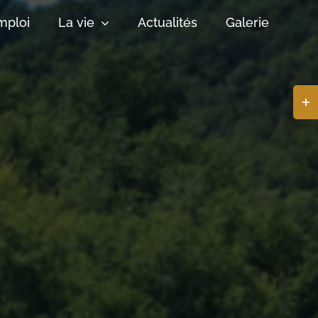
mploi
La vie
Actualités
Galerie
Basc
de
la
zone
de
la
barr
coul