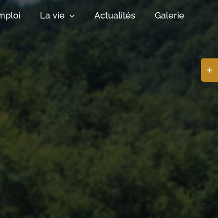
mploi
La vie
Actualités
Galerie
Basc
de
la
zone
de
la
barr
coul