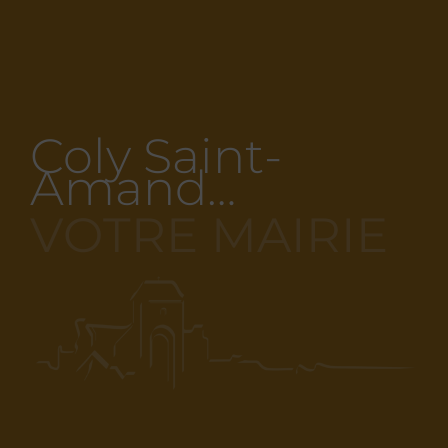
Coly Saint-
Amand…
VOTRE MAIRIE