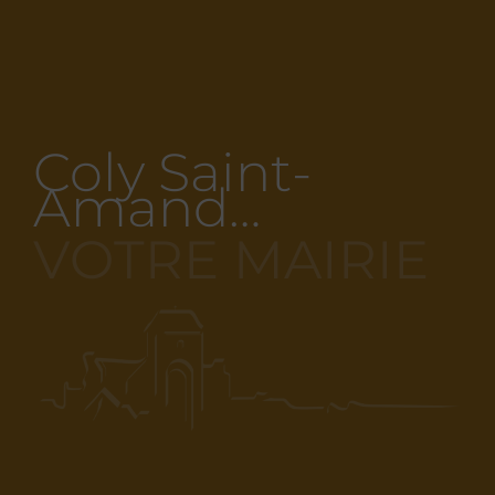
Coly Saint-
Amand…
VOTRE MAIRIE