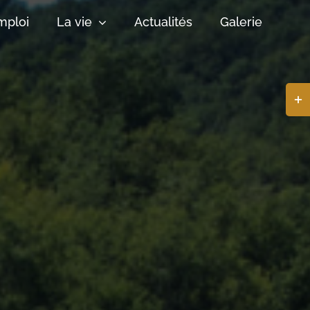
mploi
La vie
Actualités
Galerie
Basc
de
la
zone
de
la
barr
coul