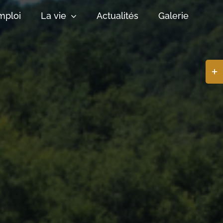
mploi
La vie
Actualités
Galerie
Basc
de
la
zone
de
la
barr
coul