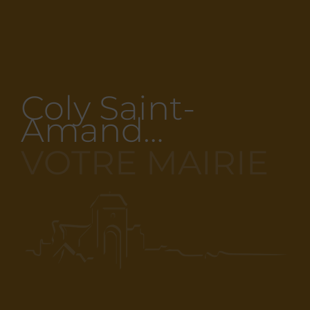
Coly Saint-
Amand…
VOTRE MAIRIE