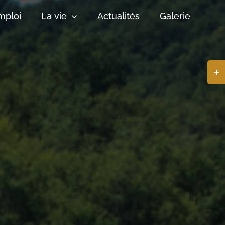
mploi
La vie
Actualités
Galerie
Basc
de
la
zone
de
la
barr
coul