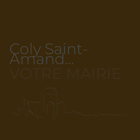
Coly Saint-
Amand…
VOTRE MAIRIE