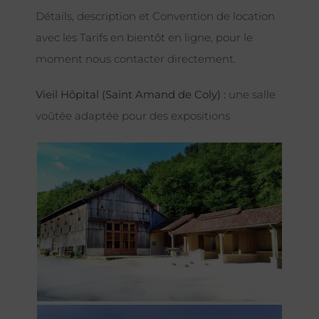
Détails, description et Convention de location
avec les Tarifs en bientôt en ligne, pour le
moment nous contacter directement.
Vieil Hôpital (Saint Amand de Coly) :
une salle
voûtée adaptée pour des expositions