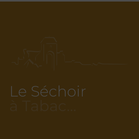
Le Séchoir
à Tabac…