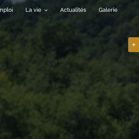
mploi
La vie
Actualités
Galerie
Basc
de
la
zone
de
la
barr
coul