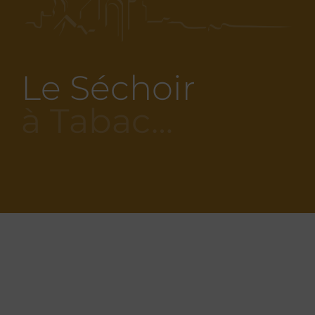
Le Séchoir
à Tabac…