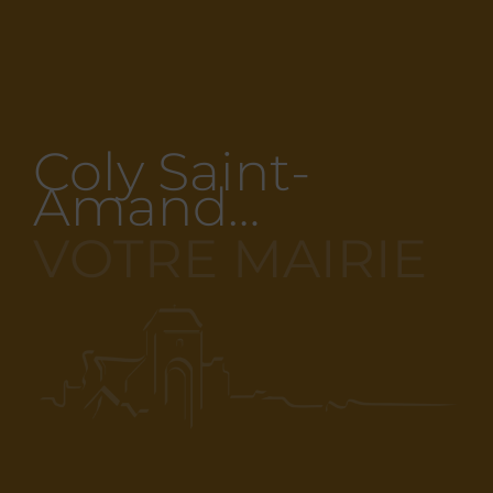
Coly Saint-
Amand…
VOTRE MAIRIE