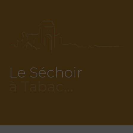
Le Séchoir
à Tabac…