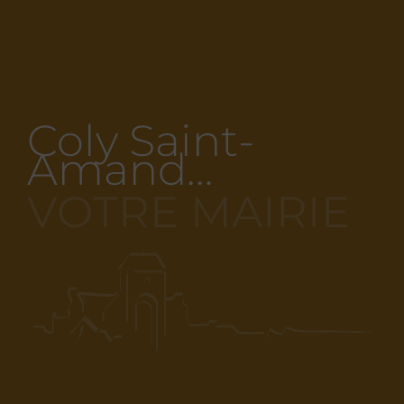
Coly Saint-
Amand…
VOTRE MAIRIE