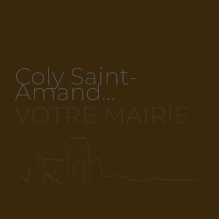
Coly Saint-
Amand…
VOTRE MAIRIE