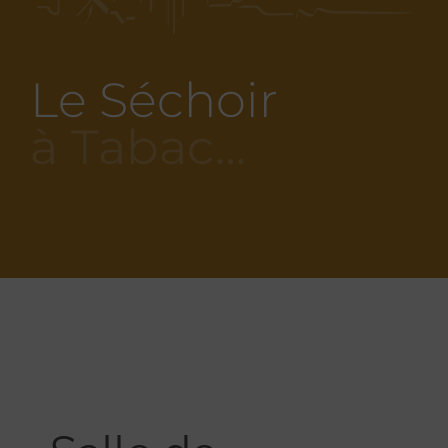
Le Séchoir
à Tabac…