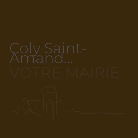
Coly Saint-
Amand…
VOTRE MAIRIE