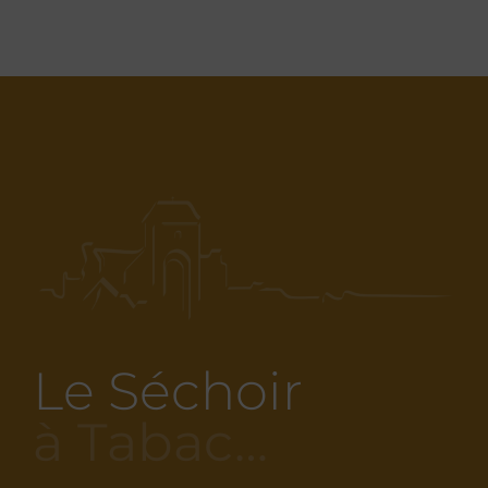
Le Séchoir
à Tabac…