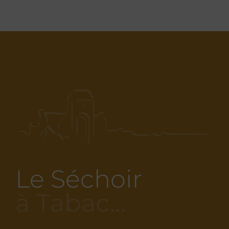
Le Séchoir
à Tabac…