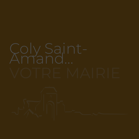
Coly Saint-
Amand…
VOTRE MAIRIE