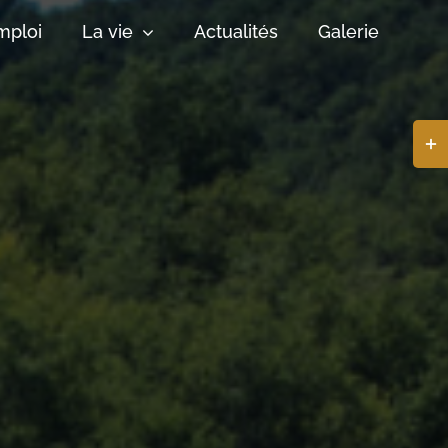
mploi
La vie
Actualités
Galerie
Basc
de
la
zone
de
la
barr
coul