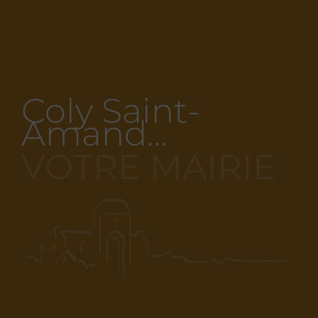
Coly Saint-
Amand…
VOTRE MAIRIE