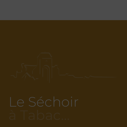
Le Séchoir
à Tabac…