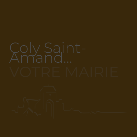
Coly Saint-
Amand…
VOTRE MAIRIE