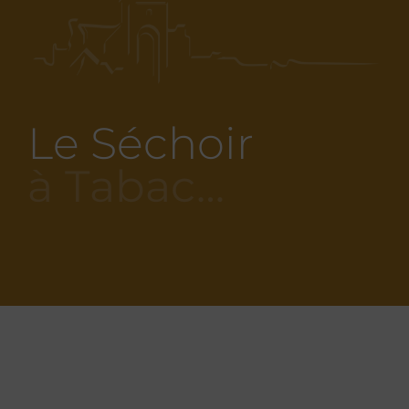
Le Séchoir
à Tabac…