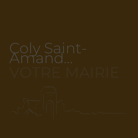
Coly Saint-
Amand…
VOTRE MAIRIE