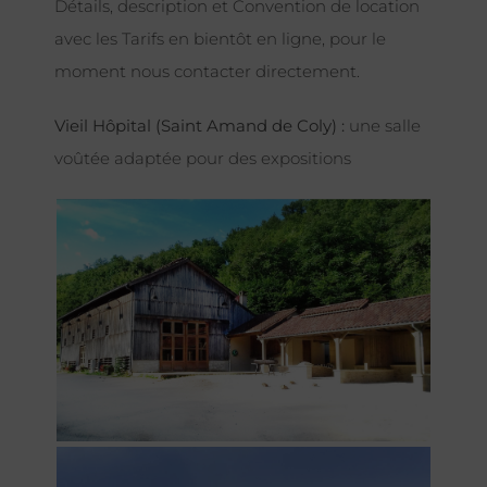
Détails, description et Convention de location
avec les Tarifs en bientôt en ligne, pour le
moment nous contacter directement.
Vieil Hôpital (Saint Amand de Coly) :
une salle
voûtée adaptée pour des expositions