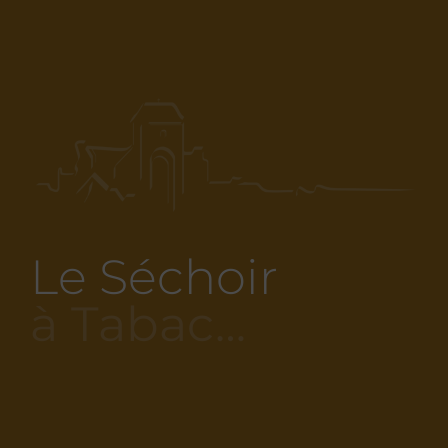
Le Séchoir
à Tabac…