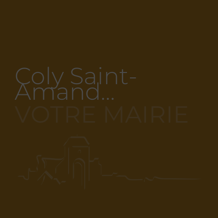
Coly Saint-
Amand…
VOTRE MAIRIE