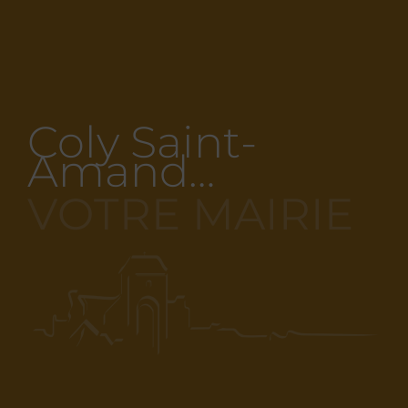
Coly Saint-
Amand…
VOTRE MAIRIE