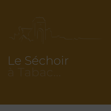
Le Séchoir
à Tabac…