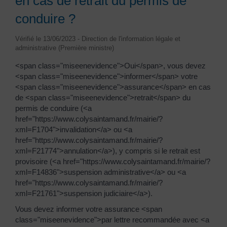
en cas de retrait du permis de
conduire ?
Vérifié le 13/06/2023 - Direction de l'information légale et
administrative (Première ministre)
<span class="miseenevidence">Oui</span>, vous devez
<span class="miseenevidence">informer</span> votre
<span class="miseenevidence">assurance</span> en cas
de <span class="miseenevidence">retrait</span> du
permis de conduire (<a
href="https://www.colysaintamand.fr/mairie/?
xml=F1704">invalidation</a> ou <a
href="https://www.colysaintamand.fr/mairie/?
xml=F21774">annulation</a>), y compris si le retrait est
provisoire (<a href="https://www.colysaintamand.fr/mairie/?
xml=F14836">suspension administrative</a> ou <a
href="https://www.colysaintamand.fr/mairie/?
xml=F21761">suspension judiciaire</a>).
Vous devez informer votre assurance <span
class="miseenevidence">par lettre recommandée avec <a