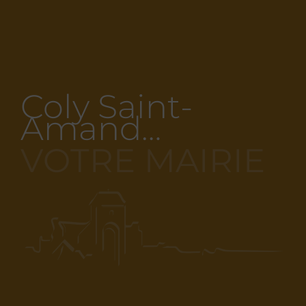
Coly Saint-
Amand…
VOTRE MAIRIE