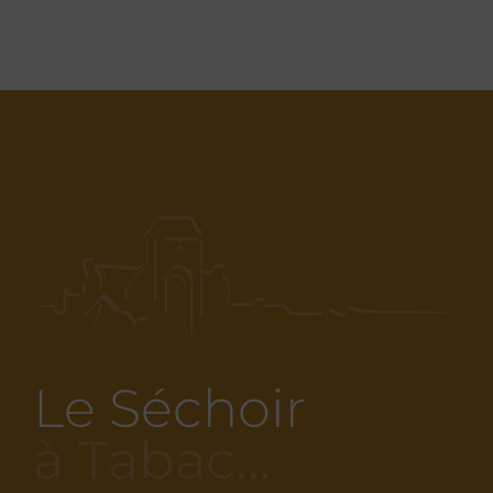
Le Séchoir
à Tabac…