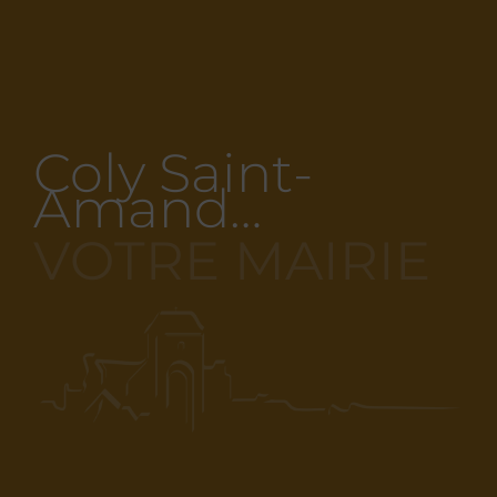
Coly Saint-
Amand…
VOTRE MAIRIE