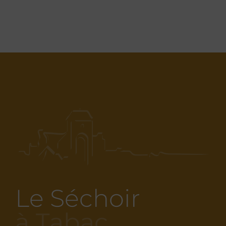
Le Séchoir
à Tabac…