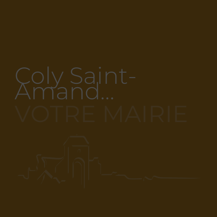
Coly Saint-
Amand…
VOTRE MAIRIE