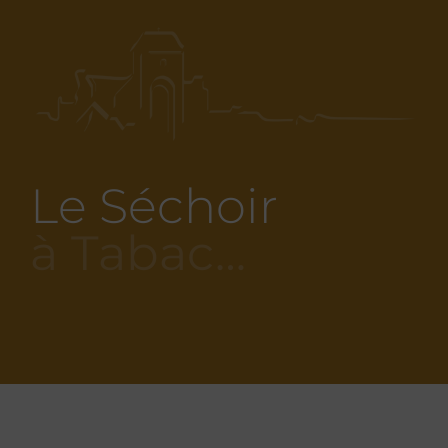
Le Séchoir
à Tabac…