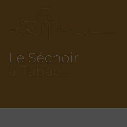
Le Séchoir
à Tabac…