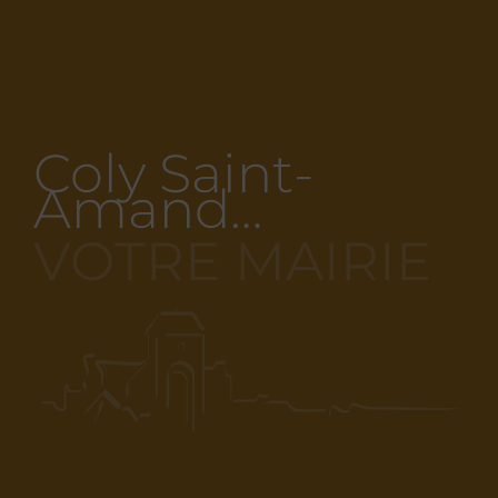
Coly Saint-
Amand…
VOTRE MAIRIE